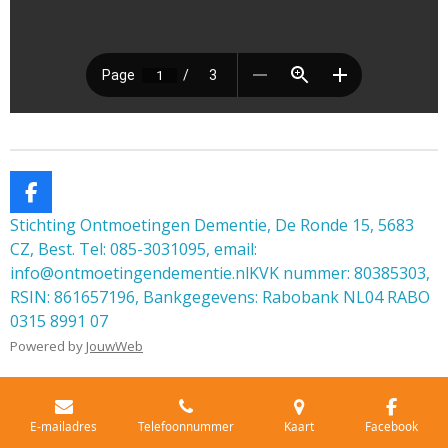
F
a
Stichting Ontmoetingen Dementie, De Ronde 15, 5683
c
CZ, Best. Tel: 085-3031095, email:
e
info@ontmoetingendementie.nlKVK nummer: 80385303,
b
o
RSIN: 861657196, Bankgegevens: Rabobank NL04 RABO
o
0315 8991 07
k
Powered by
JouwWeb
E-mailadres
Telefoonnummer
Kaart
Facebook