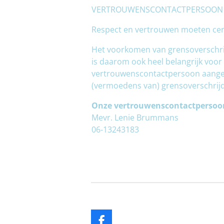
VERTROUWENSCONTACTPERSOON
Respect en vertrouwen moeten cent
Het voorkomen van grensoverschri
is daarom ook heel belangrijk voor
vertrouwenscontactpersoon aanges
(vermoedens van) grensoverschrij
Onze vertrouwenscontactpersoo
Mevr. Lenie Brummans
06-13243183
F